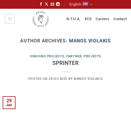
Skip
English
to
content
N.T.U.A.
ECE
Careers
Contact
AUTHOR ARCHIVES:
MANOS VIOLAKIS
ONGOING PROJECTS
,
PARTNER
,
PROJECTS
SPRINTER
POSTED ON
29/01/2025
BY
MANOS VIOLAKIS
29
Jan