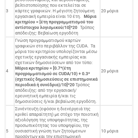
βελτιστοποίησης που εκτελείται σε
3
κάρτες γραφικών. Η μέγιστη ζητούμενη
20 μόρια
εργασιακή εμπειρία είναι 10 έτη.
Μόρια
κριτηρίου = [έτη προγραμματισμού του
αντίστοιχου λογισμικού/10]*20
Τρόπος
απόδειξης: Βεβαίωση εργοδότη
Γνώση προγραμματισμού καρτών
γραφικών στο περιβάλλον της CUDA. Τα
μόρια του κριτηρίου υπολογίζονται μέσω
σχετικής εργασιακής εμπειρίας και
σχετικών δημοσιεύσεων από τον τύπο:
Μόρια κριτηρίου = [0.7*(έτη
4
20 μόρια
προγραμματισμού σε
CUDA
/10) + 0.3*
(σχετικές δημοσιεύσεις σε επιστημονικά
περιοδικά ή συνέδρια)/10]*20
Τρόπος
απόδειξης: από την εργασιακή/
ερευνητική εμπειρία ή/και τις
δημοσιεύσεις ή/και βεβαίωση εργοδότη.
Συνέντευξη (εφόσον η διενέργειά της
κριθεί απαραίτητη) με στόχο την ποιοτική
αξιολόγηση της υποψηφιότητας, της
προσωπικότητας του υποψηφίου, την
5
ουσιαστική γνώση των ζητούμενων
10 μόρια
προσόντων και την επιστημονική