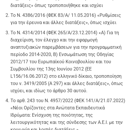
διατάξεις» όπως τροποποιήθηκε και ισχύει
Το Ν. 4386/2016 (ΦΕΚ 83/Α/ 11.05.2016) «Ρυθμίσεις
για την έρευνα και άλλες διατάξεις», όπως ισχύει
Το Ν. 4314/2014 (ΦΕΚ 265/Α/23.12.2014) «Α) Για τη
διαχείριση, τον έλεγχο και την εφαρμογή
αναπτυξιακών παρεμβάσεων για την προγραμματική
περίοδο 2014-2020, Β) Ενσωμάτωση της Οδηγίας
2012/17 του Ευρωπαϊκού Κοινοβουλίου και του
Συμβουλίου της 13ης Ιουνίου 2012 (ΕΕ
L156/16.06.2012) στο ελληνικό δίκαιο, τροποποίηση
του ν. 3419/2005 (Α 297) και άλλες διατάξεις», όπως
ισχύει, και ιδίως το άρθρο 30 αυτού.
Το αρθ. 243 του Ν. 4957/2022 (ΦΕΚ 141/Α/21.07.2022)
«Νέοι Ορίζοντες στα Ανώτατα Εκπαιδευτικά
Ιδρύματα: Ενίσχυση της ποιότητας, της
λειτουργικότητας και της σύνδεσης των Α.Ε.Ι. με την
κοινωνία και λοιπές διατάξεις.».