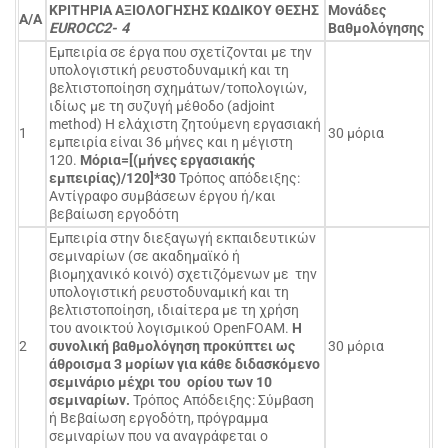
ΚΡΙΤΗΡΙΑ ΑΞΙΟΛΟΓΗΣΗΣ ΚΩΔΙΚΟΥ
ΘΕΣΗΣ
Μονάδες
Α/Α
EUROCC
2- 4
Βαθμολόγησης
Εμπειρία σε έργα που σχετίζονται με την
υπολογιστική ρευστοδυναμική και τη
βελτιστοποίηση σχημάτων/τοπολογιών,
ιδίως με τη συζυγή μέθοδο (adjoint
method) Η ελάχιστη ζητούμενη εργασιακή
1
30 μόρια
εμπειρία είναι 36 μήνες και η μέγιστη
120.
Μόρια=[(μήνες εργασιακής
εμπειρίας)/120]*30
Τρόπος απόδειξης:
Αντίγραφο συμβάσεων έργου ή/και
βεβαίωση εργοδότη
Εμπειρία στην διεξαγωγή εκπαιδευτικών
σεμιναρίων (σε ακαδημαϊκό ή
βιομηχανικό κοινό) σχετιζόμενων με την
υπολογιστική ρευστοδυναμική και τη
βελτιστοποίηση, ιδιαίτερα με τη χρήση
του ανοικτού λογισμικού OpenFOAM.
Η
2
συνολική βαθμολόγηση προκύπτει ως
30 μόρια
άθροισμα 3 μορίων για κάθε διδασκόμενο
σεμινάριο μέχρι του ορίου των 10
σεμιναρίων.
Τρόπος Απόδειξης: Σύμβαση
ή Βεβαίωση εργοδότη, πρόγραμμα
σεμιναρίων που να αναγράφεται ο