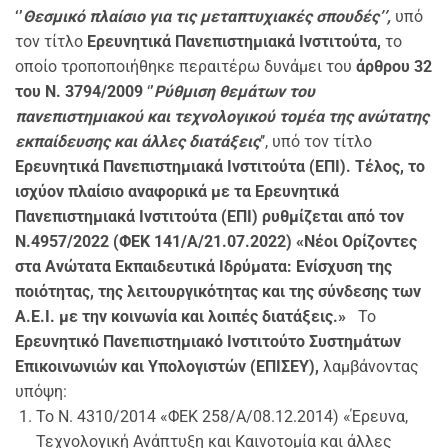
‘’
Θεσμικό πλαίσιο για τις μεταπτυχιακές σπουδές’’,
υπό
τον τίτλο
Ερευνητικά Πανεπιστημιακά Ινστιτούτα,
το
οποίο τροποποιήθηκε περαιτέρω δυνάμει του
άρθρου 32
του
N. 3794/2009
‘
’
Ρύθμιση θεμάτων του
πανεπιστημιακού και τεχνολογικού τομέα της ανώτατης
εκπαίδευσης και άλλες διατάξεις
’’, υπό τον τίτλο
Ερευνητικά Πανεπιστημιακά Ινστιτούτα (ΕΠΙ).
Τέλος, το
ισχύον πλαίσιο αναφορικά με τα Ερευνητικά
Πανεπιστημιακά Ινστιτούτα (ΕΠΙ) ρυθμίζεται από τον
Ν.4957/2022 (ΦΕΚ 141/Α/21.07.2022) «Νέοι Ορίζοντες
στα Ανώτατα Εκπαιδευτικά Ιδρύματα: Ενίσχυση της
ποιότητας, της λειτουργικότητας και της σύνδεσης των
Α.Ε.Ι. με την κοινωνία και λοιπές διατάξεις.»
Το
Ερευνητικό Πανεπιστημιακό Ινστιτούτο Συστημάτων
Επικοινωνιών και Υπολογιστών (ΕΠΙΣΕΥ),
λαμβάνοντας
υπόψη:
Το Ν. 4310/2014 «ΦΕΚ 258/Α/08.12.2014) «Έρευνα,
Τεχνολογική Ανάπτυξη και Καινοτομία και άλλες