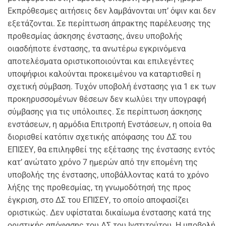
Εκπρόθεσμες αιτήσεις δεν λαμβάνονται υπ’ όψιν και δεν
εξετάζονται. Σε περίπτωση άπρακτης παρέλευσης της
προθεσμίας άσκησης ένστασης, άνευ υποβολής
οιασδήποτε ένστασης, τα ανωτέρω εγκρινόμενα
αποτελέσματα οριστικοποιούνται και επιλεγέντες
υποψήφιοι καλούνται προκειμένου να καταρτισθεί η
σχετική σύμβαση. Τυχόν υποβολή ένστασης για 1 εκ των
προκηρυσσομένων θέσεων δεν κωλύει την υπογραφή
σύμβασης για τις υπόλοιπες. Σε περίπτωση άσκησης
ενστάσεων, η αρμόδια Επιτροπή Ενστάσεων, η οποία θα
διορισθεί κατόπιν σχετικής απόφασης του ΔΣ του
ΕΠΙΣΕΥ, θα επιληφθεί της εξέτασης της ένστασης εντός
κατ’ ανώτατο χρόνο 7 ημερών από την επομένη της
υποβολής της ένστασης, υποβάλλοντας κατά το χρόνο
λήξης της προθεσμίας, τη γνωμοδότησή της προς
έγκριση, στο ΔΣ του ΕΠΙΣΕΥ, το οποίο αποφασίζει
οριστικώς. Δεν υφίσταται δικαίωμα ένστασης κατά της
οριστικής απόφασης του ΔΣ του Ινστιτούτου. Η υποβολή