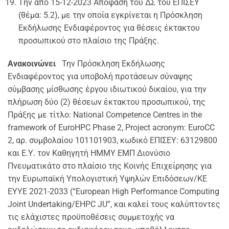
Tην από 15-12-2023 Απόφαση του ΔΣ του ΕΠΙΣΕΥ
(θέμα: 5.2), με την οποία εγκρίνεται η Πρόσκληση
Εκδήλωσης Ενδιαφέροντος για θέσεις έκτακτου
προσωπικού στο πλαίσιο της Πράξης.
Ανακοινώνει
Την Πρόσκληση Εκδήλωσης
Ενδιαφέροντος για υποβολή προτάσεων σύναψης
σύμβασης μίσθωσης έργου ιδιωτικού δικαίου, για την
πλήρωση δύο (2) θέσεων έκτακτου προσωπικού, της
Πράξης με τίτλο: National Competence Centres in the
framework of EuroHPC Phase 2, Project acronym: EuroCC
2, αρ. συμβολαίου 101101903, κωδικό ΕΠΙΣΕΥ: 63129800
και Ε.Υ. τον Καθηγητή ΗΜΜΥ ΕΜΠ Διονύσιο
Πνευματικάτο στο πλαίσιο της Κοινής Επιχείρησης για
την Ευρωπαϊκή Υπολογιστική Υψηλών Επιδόσεων/ΚΕ
ΕΥΥΕ 2021-2033 (“European High Performance Computing
Joint Undertaking/EHPC JU”, και καλεί τους καλύπτοντες
τις ελάχιστες προϋποθέσεις συμμετοχής να