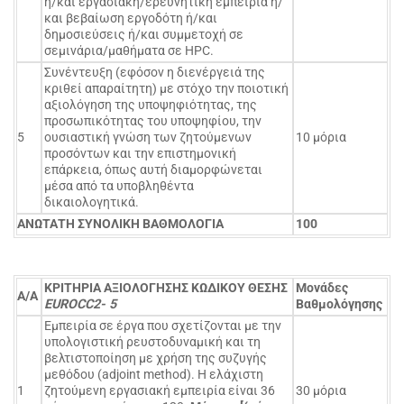
ή/και εργασιακή/ερευνητική εμπειρία ή/
και βεβαίωση εργοδότη ή/και
δημοσιεύσεις ή/και συμμετοχή σε
σεμινάρια/μαθήματα σε HPC.
Συνέντευξη (εφόσον η διενέργειά της
κριθεί απαραίτητη) με στόχο την ποιοτική
αξιολόγηση της υποψηφιότητας, της
προσωπικότητας του υποψηφίου, την
5
ουσιαστική γνώση των ζητούμενων
10 μόρια
προσόντων και την επιστημονική
επάρκεια, όπως αυτή διαμορφώνεται
μέσα από τα υποβληθέντα
δικαιολογητικά.
ΑΝΩΤΑΤΗ ΣΥΝΟΛΙΚΗ ΒΑΘΜΟΛΟΓΙΑ
100
ΚΡΙΤΗΡΙΑ ΑΞΙΟΛΟΓΗΣΗΣ ΚΩΔΙΚΟΥ
ΘΕΣΗΣ
Μονάδες
Α/Α
EUROCC
2- 5
Βαθμολόγησης
Εμπειρία σε έργα που σχετίζονται με την
υπολογιστική ρευστοδυναμική και τη
βελτιστοποίηση με χρήση της συζυγής
μεθόδου (adjoint method). Η ελάχιστη
1
ζητούμενη εργασιακή εμπειρία είναι 36
30 μόρια