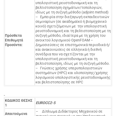
υπολογιστική ρευστοδυναμική και τη
βελτιστοποίηση σχημάτων/τοπολογιών,
ιδίως με τη συζυγή μέθοδο (adjoint method)
– Εμπειρία στην διεξαγωγή εκπαιδευτικών
σεμιναρίων (σε ακαδημαϊκό ή βιομηχανικό
κοινό) σχετιζόμενων με την υπολογιστική
ρευστοδυναμική και τη βελτιστοποίηση με τη
Πρόσθετα
συζυγή μέθοδο, ιδιαίτερα με τη χρήση του
Επιθυμητά
ανοικτού λογισμικού OpenFOAM –
Προσόντα:
Δημοσιεύσεις σε επιστημονικά περιοδικά ή/
και ανακοινώσεις σε ελληνικά ή διεθνή
συνέδρια που να σχετίζονται με την
υπολογιστική ρευστοδυναμική και τη
βελτιστοποίηση, ιδίως με τη συζυγή μέθοδο.
– Γνώσεις χρήσης υπερυπολογιστικών
συστημάτων (HPC) και υλοποίησης/χρήσης
λογισμικού υπολογιστικής ρευστοδυναμικής
και βελτιστοποίησης σε HPC
ΚΩΔΙΚΟΣ ΘΕΣΗΣ
EUROCC2-5
1
– Δίπλωμα Διδάκτορος Μηχανικού σε
Απαιτούμενα