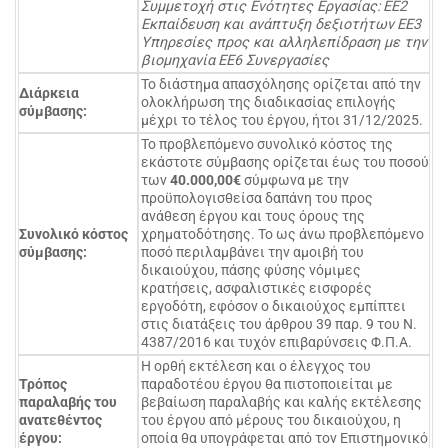
Συμμετοχή στις Ενότητες Εργασίας:
EE
2
Εκπαίδευση και ανάπτυξη δεξιοτήτων
EE
3
Υπηρεσίες προς και αλληλεπίδραση με την
βιομηχανία
EE6 Συνεργασίες
Το διάστημα απασχόλησης ορίζεται από την
Διάρκεια
ολοκλήρωση της διαδικασίας επιλογής
σύμβασης:
μέχρι το τέλος του έργου, ήτοι 31/12/2025.
Το προβλεπόμενο συνολικό κόστος της
εκάστοτε σύμβασης ορίζεται έως του ποσού
των
40.000,00
€
σύμφωνα με την
προϋπολογισθείσα δαπάνη του προς
ανάθεση έργου και τους όρους της
Συνολικό κόστος
χρηματοδότησης. Το ως άνω προβλεπόμενο
σύμβασης:
ποσό περιλαμβάνει την αμοιβή του
δικαιούχου, πάσης φύσης νόμιμες
κρατήσεις, ασφαλιστικές εισφορές
εργοδότη, εφόσον ο δικαιούχος εμπίπτει
στις διατάξεις του άρθρου 39 παρ. 9 του Ν.
4387/2016 και τυχόν επιβαρύνσεις Φ.Π.Α.
Η ορθή εκτέλεση και ο έλεγχος του
Τρόπος
παραδοτέου έργου θα πιστοποιείται με
παραλαβής του
βεβαίωση παραλαβής και καλής εκτέλεσης
ανατεθέντος
του έργου από μέρους του δικαιούχου, η
έργου:
οποία θα υπογράφεται από τον Επιστημονικό