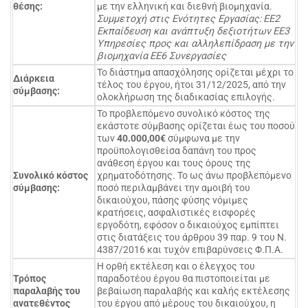
θέσης:
με την ελληνική και διεθνή βιομηχανία.
Συμμετοχή στις Ενότητες Εργασίας:
EE
2
Εκπαίδευση και ανάπτυξη δεξιοτήτων
EE
3
Υπηρεσίες προς και αλληλεπίδραση με την
βιομηχανία
EE6 Συνεργασίες
Το διάστημα απασχόλησης ορίζεται μέχρι το
Διάρκεια
τέλος του έργου, ήτοι 31/12/2025, από την
σύμβασης:
ολοκλήρωση της διαδικασίας επιλογής.
Το προβλεπόμενο συνολικό κόστος της
εκάστοτε σύμβασης ορίζεται έως του ποσού
των
40.
000,00
€
σύμφωνα με την
προϋπολογισθείσα δαπάνη του προς
ανάθεση έργου και τους όρους της
Συνολικό κόστος
χρηματοδότησης. Το ως άνω προβλεπόμενο
σύμβασης:
ποσό περιλαμβάνει την αμοιβή του
δικαιούχου, πάσης φύσης νόμιμες
κρατήσεις, ασφαλιστικές εισφορές
εργοδότη, εφόσον ο δικαιούχος εμπίπτει
στις διατάξεις του άρθρου 39 παρ. 9 του Ν.
4387/2016 και τυχόν επιβαρύνσεις Φ.Π.Α.
Η ορθή εκτέλεση και ο έλεγχος του
Τρόπος
παραδοτέου έργου θα πιστοποιείται με
παραλαβής του
βεβαίωση παραλαβής και καλής εκτέλεσης
ανατεθέντος
του έργου από μέρους του δικαιούχου, η