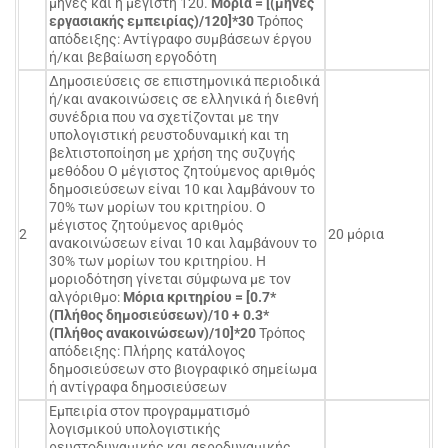
μήνες και η μέγιστη 120.
Μόρια = [(μήνες
εργασιακής εμπειρίας)/120]*30
Τρόπος
απόδειξης: Αντίγραφο συμβάσεων έργου
ή/και βεβαίωση εργοδότη
Δημοσιεύσεις σε επιστημονικά περιοδικά
ή/και ανακοινώσεις σε ελληνικά ή διεθνή
συνέδρια που να σχετίζονται με την
υπολογιστική ρευστοδυναμική και τη
βελτιστοποίηση με χρήση της συζυγής
μεθόδου Ο μέγιστος ζητούμενος αριθμός
δημοσιεύσεων είναι 10 και λαμβάνουν το
70% των μορίων του κριτηρίου. Ο
μέγιστος ζητούμενος αριθμός
2
20 μόρια
ανακοινώσεων είναι 10 και λαμβάνουν το
30% των μορίων του κριτηρίου. Η
μοριοδότηση γίνεται σύμφωνα με τον
αλγόριθμο:
Μόρια κριτηρίου = [0.7*
(Πλήθος δημοσιεύσεων)/10 + 0.3*
(Πλήθος ανακοινώσεων)/10]*20
Τρόπος
απόδειξης: Πλήρης κατάλογος
δημοσιεύσεων στο βιογραφικό σημείωμα
ή αντίγραφα δημοσιεύσεων
Εμπειρία στον προγραμματισμό
λογισμικού υπολογιστικής
ρευστοδυναμικής και αεροδυναμικής