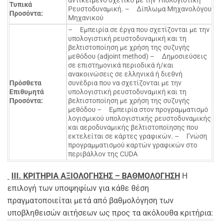
αντικείμενο σχετικό με την Υπολογιστική
Τυπικά
Ρευστοδυναμική. – Δίπλωμα Μηχανολόγου
Προσόντα:
Μηχανικού
– Εμπειρία σε έργα που σχετίζονται με την
υπολογιστική ρευστοδυναμική και τη
βελτιστοποίηση με χρήση της συζυγής
μεθόδου (adjoint method) – Δημοσιεύσεις
σε επιστημονικά περιοδικά ή/και
ανακοινώσεις σε ελληνικά ή διεθνή
Πρόσθετα
συνέδρια που να σχετίζονται με την
Επιθυμητά
υπολογιστική ρευστοδυναμική και τη
Προσόντα:
βελτιστοποίηση με χρήση της συζυγής
μεθόδου – Εμπειρία στον προγραμματισμό
λογισμικού υπολογιστικής ρευστοδυναμικής
και αεροδυναμικής βελτιστοποίησης που
εκτελείται σε κάρτες γραφικών. – Γνώση
προγραμματισμού καρτών γραφικών στο
περιβάλλον της CUDA
III
. ΚΡΙΤΗΡΙΑ ΑΞΙΟΛΟΓΗΣΗΣ – ΒΑΘΜΟΛΟΓΗΣΗ
Η
επιλογή των υποψηφίων για κάθε θέση
πραγματοποιείται μετά από βαθμολόγηση των
υποβληθεισών αιτήσεων ως προς τα ακόλουθα κριτήρια: