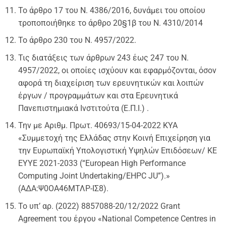
Το άρθρο 17 του Ν. 4386/2016, δυνάμει του οποίου
τροποποιήθηκε το άρθρο 20§1β του Ν. 4310/2014
Το άρθρο 230 του Ν. 4957/2022.
Τις διατάξεις των άρθρων 243 έως 247 του Ν.
4957/2022, οι οποίες ισχύουν και εφαρμόζονται, όσον
αφορά τη διαχείριση των ερευνητικών και λοιπών
έργων / προγραμμάτων και στα Ερευνητικά
Πανεπιστημιακά Ινστιτούτα (Ε.Π.Ι.) .
Την με Αριθμ. Πρωτ. 40693/15-04-2022 ΚΥΑ
«Συμμετοχή της Ελλάδας στην Κοινή Επιχείρηση για
την Ευρωπαϊκή Υπολογιστική Υψηλών Επιδόσεων/ ΚΕ
ΕΥΥΕ 2021-2033 (“European High Performance
Computing Joint Undertaking/EHPC JU”).»
(ΑΔΑ:Ψ0ΟΑ46ΜΤΛΡ-ΙΣ8).
Το υπ’ αρ. (2022) 8857088-20/12/2022 Grant
Agreement του έργου «National Competence Centres in