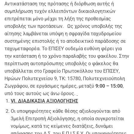
Αντικατάσταση της πρότασης ή διόρθωση αυτής ή
συμπλήρωση τυχόν ελλειπόντων δικαιολογητικών
επιτρέπεται μόνο μέχρι τη λήξη της προθεσμίας
υποβολής των προτάσεων. Ως χρόνος υποβολής της
αίτησης λαμβάνεται υπόψη η σφραγίδα ταχυδρομείου
συστημένης επιστολής ή το αποδεικτικό παράδοσης σε
ταχυμεταφορέα. Το ΕΠΙΣΕΥ ουδεμία ευθύνη φέρει για
την κατάσταση ή το χρόνο παραλαβής του φακέλου. Στην
περίπτωση αυτοπρόσωπης υποβολής ο φάκελος θα
υποβάλλεται στο Γραφείο Πρωτοκόλλου του ΕΠΙΣΕΥ,
Ηρώων Πολυτεχνείου 9, ΤΚ: 15780, Πολυτεχνειούπολη
Ζωγράφου, σε εργάσιμες ημέρες, μεταξύ
9:00 – 15:00
,
υπό τους αυτούς ως άνω όρους.
VI
. ΔΙΑΔΙΚΑΣΙΑ ΑΞΙΟΛΟΓΗΣΗΣ
Οι υποψηφιότητες κάθε θέσης αξιολογούνται από
3μελή Επιτροπή Αξιολόγησης, η οποία συγκροτείται
νομίμως, κατά τις κείμενες διατάξεις, δυνάμει
απόφασης του Δ.Σ. του Ε.Π.Ι.Σ.Ε.Υ. Οι υποψηφιότητες