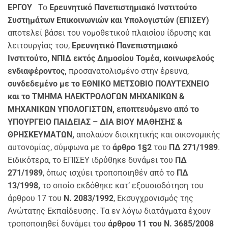
ΕΡΓΟΥ
Το
Ερευνητικό Πανεπιστημιακό Ινστιτούτο
Συστημάτων Επικοινωνιών και Υπολογιστών (ΕΠΙΣΕΥ)
αποτελεί βάσει του νομοθετικού πλαισίου ίδρυσης και
λειτουργίας του,
Ερευνητικό Πανεπιστημιακό
Ινστιτούτο, ΝΠΙΔ εκτός Δημοσίου Τομέα, κοινωφελούς
ενδιαφέροντος,
προσανατολισμένο στην έρευνα,
συνδεδεμένο με το ΕΘΝΙΚΟ ΜΕΤΣΟΒΙΟ ΠΟΛΥΤΕΧΝΕΙΟ
και το ΤΜΗΜΑ ΗΛΕΚΤΡΟΛΟΓΩΝ ΜΗΧΑΝΙΚΩΝ &
ΜΗΧΑΝΙΚΩΝ ΥΠΟΛΟΓΙΣΤΩΝ,
εποπτευόμενο από το
ΥΠΟΥΡΓΕΙΟ ΠΑΙΔΕΙΑΣ – ΔΙΑ ΒΙΟΥ ΜΑΘΗΣΗΣ &
ΘΡΗΣΚΕΥΜΑΤΩΝ,
απολαύον διοικητικής και οικονομικής
αυτονομίας, σύμφωνα με το
άρθρο 1§2
του
ΠΔ 271/1989
.
Ειδικότερα, το ΕΠΙΣΕΥ ιδρύθηκε δυνάμει του
ΠΔ
271/1989
, όπως ισχύει τροποποιηθέν από το
ΠΔ
13/1998,
το οποίο εκδόθηκε κατ’ εξουσιοδότηση του
άρθρου 17 του
Ν. 2083/1992
, Εκσυγχρονισμός της
Ανώτατης Εκπαίδευσης. Τα εν λόγω διατάγματα έχουν
τροποποιηθεί δυνάμει του
άρθρου 11 του Ν. 3685/2008