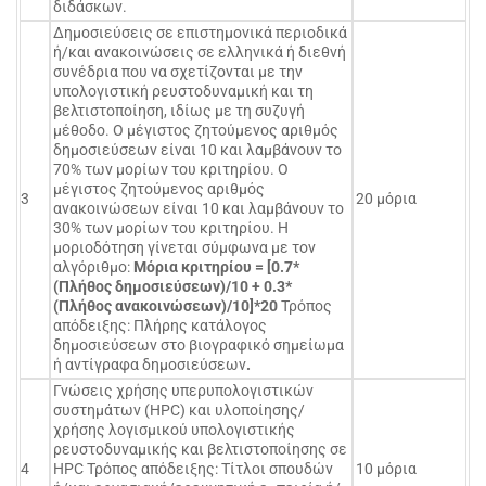
διδάσκων.
Δημοσιεύσεις σε επιστημονικά περιοδικά
ή/και ανακοινώσεις σε ελληνικά ή διεθνή
συνέδρια που να σχετίζονται με την
υπολογιστική ρευστοδυναμική και τη
βελτιστοποίηση, ιδίως με τη συζυγή
μέθοδο. Ο μέγιστος ζητούμενος αριθμός
δημοσιεύσεων είναι 10 και λαμβάνουν το
70% των μορίων του κριτηρίου. Ο
μέγιστος ζητούμενος αριθμός
3
20 μόρια
ανακοινώσεων είναι 10 και λαμβάνουν το
30% των μορίων του κριτηρίου. Η
μοριοδότηση γίνεται σύμφωνα με τον
αλγόριθμο:
Μόρια κριτηρίου = [0.7*
(Πλήθος δημοσιεύσεων)/10 + 0.3*
(Πλήθος ανακοινώσεων)/10]*20
Τρόπος
απόδειξης: Πλήρης κατάλογος
δημοσιεύσεων στο βιογραφικό σημείωμα
ή αντίγραφα δημοσιεύσεων
.
Γνώσεις χρήσης υπερυπολογιστικών
συστημάτων (HPC) και υλοποίησης/
χρήσης λογισμικού υπολογιστικής
ρευστοδυναμικής και βελτιστοποίησης σε
4
HPC Τρόπος απόδειξης: Τίτλοι σπουδών
10 μόρια