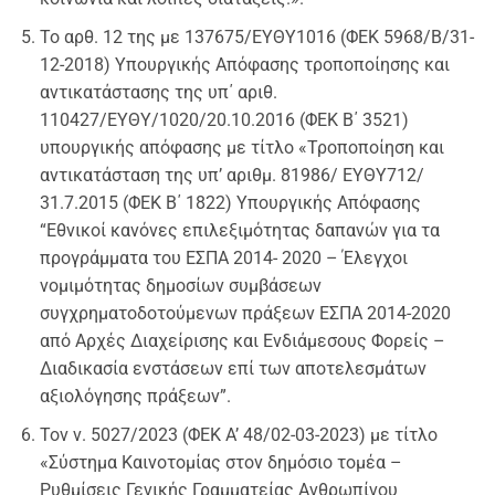
Το αρθ. 12 της με 137675/EΥΘΥ1016 (ΦΕΚ 5968/Β/31-
12-2018) Υπουργικής Απόφασης τροποποίησης και
αντικατάστασης της υπ΄ αριθ.
110427/EΥΘΥ/1020/20.10.2016 (ΦΕΚ Β΄ 3521)
υπουργικής απόφασης με τίτλο «Τροποποίηση και
αντικατάσταση της υπ’ αριθμ. 81986/ ΕΥΘΥ712/
31.7.2015 (ΦΕΚ Β΄ 1822) Υπουργικής Απόφασης
“Εθνικοί κανόνες επιλεξιμότητας δαπανών για τα
προγράμματα του ΕΣΠΑ 2014- 2020 – Έλεγχοι
νομιμότητας δημοσίων συμβάσεων
συγχρηματοδοτούμενων πράξεων ΕΣΠΑ 2014-2020
από Αρχές Διαχείρισης και Ενδιάμεσους Φορείς –
Διαδικασία ενστάσεων επί των αποτελεσμάτων
αξιολόγησης πράξεων”.
Τον ν. 5027/2023 (ΦΕΚ A’ 48/02-03-2023) με τίτλο
«Σύστημα Καινοτομίας στον δημόσιο τομέα –
Ρυθμίσεις Γενικής Γραμματείας Ανθρωπίνου