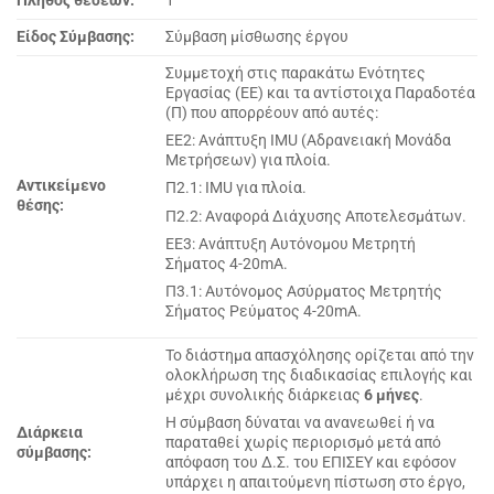
Πλήθος θέσεων:
1
Είδος Σύμβασης:
Σύμβαση μίσθωσης έργου
Συμμετοχή στις παρακάτω Ενότητες
Εργασίας (ΕΕ) και τα αντίστοιχα Παραδοτέα
(Π) που απορρέουν από αυτές:
ΕΕ2: Ανάπτυξη IMU (Αδρανειακή Μονάδα
Μετρήσεων) για πλοία.
Αντικείμενο
Π2.1: IMU για πλοία.
θέσης:
Π2.2: Αναφορά Διάχυσης Αποτελεσμάτων.
ΕΕ3: Ανάπτυξη Αυτόνομου Μετρητή
Σήματος 4-20mA.
Π3.1: Αυτόνομος Ασύρματος Μετρητής
Σήματος Ρεύματος 4-20mA.
Το διάστημα απασχόλησης ορίζεται από την
ολοκλήρωση της διαδικασίας επιλογής και
μέχρι συνολικής διάρκειας
6 μήνες
.
Η σύμβαση δύναται να ανανεωθεί ή να
Διάρκεια
παραταθεί χωρίς περιορισμό μετά από
σύμβασης:
απόφαση του Δ.Σ. του ΕΠΙΣΕΥ και εφόσον
υπάρχει η απαιτούμενη πίστωση στο έργο,