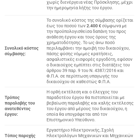
χωρίς διενέργεια νέας Πρόσκλησης, μέχρι
την ημερομηνία λήξης του έργου.
Το συνολικό κόστος της σύμβασης ορίζεται
έως του ποσού των
2.400 €
σύμφωνα με
την προϋπολογισθείσα δαπάνη του προς
ανάθεση έργου και τους όρους της
χρηματοδότησης. Το ως άνω ποσό
Συνολικό κόστος
περιλαμβάνει την αμοιβή του δικαιούχου,
σύμβασης:
πάσης φύσης νόμιμες κρατήσεις,
ασφαλιστικές εισφορές εργοδότη, εφόσον
ο δικαιούχος εμπίπτει στις διατάξεις του
άρθρου 39 παρ. 9 του Ν. 4387/2016 και
Φ.Π.Α. σε περίπτωση υπαγωγής του
δικαιούχου σε καθεστώς Φ.Π.Α.
Η ορθή εκτέλεση και ο έλεγχος του
Τρόπος
παραδοτέου έργου θα πιστοποιείται με
παραλαβής του
βεβαίωση παραλαβής και καλής εκτέλεσης
ανατεθέντος
του έργου από μέρους του δικαιούχου, η
έργου:
οποία θα υπογράφεται από τον
Επιστημονικό Υπεύθυνο.
Εργαστήριο Ηλεκτρονικής, Σχολή
Τόπος παροχής
Ηλεκτρολόγων Μηχανικών και Μηχανικών