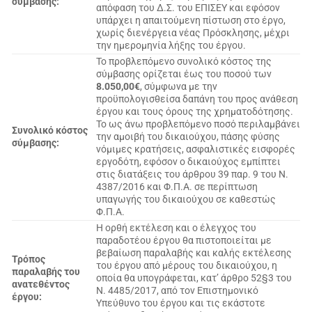
σύμβασης:
απόφαση του Δ.Σ. του ΕΠΙΣΕΥ και εφόσον
υπάρχει η απαιτούμενη πίστωση στο έργο,
χωρίς διενέργεια νέας Πρόσκλησης, μέχρι
την ημερομηνία λήξης του έργου.
Το προβλεπόμενο συνολικό κόστος της
σύμβασης ορίζεται έως του ποσού των
8.050,00€
, σύμφωνα με την
προϋπολογισθείσα δαπάνη του προς ανάθεση
έργου και τους όρους της χρηματοδότησης.
Το ως άνω προβλεπόμενο ποσό περιλαμβάνει
Συνολικό κόστος
την αμοιβή του δικαιούχου, πάσης φύσης
σύμβασης:
νόμιμες κρατήσεις, ασφαλιστικές εισφορές
εργοδότη, εφόσον ο δικαιούχος εμπίπτει
στις διατάξεις του άρθρου 39 παρ. 9 του Ν.
4387/2016 και Φ.Π.Α. σε περίπτωση
υπαγωγής του δικαιούχου σε καθεστώς
Φ.Π.Α.
Η ορθή εκτέλεση και ο έλεγχος του
παραδοτέου έργου θα πιστοποιείται με
βεβαίωση παραλαβής και καλής εκτέλεσης
Τρόπος
του έργου από μέρους του δικαιούχου, η
παραλαβής του
οποία θα υπογράφεται, κατ’ άρθρο 52§3 του
ανατεθέντος
Ν. 4485/2017, από τον Επιστημονικό
έργου:
Υπεύθυνο του έργου και τις εκάστοτε