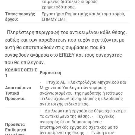
κείμενες διατάξεις κι όρους
χρηματοδότησης.
Τόπος παροχής
Εργαστήριο Ρομποτικής και Αυτοματισμού,
έργου:
ΣΗΜΜΥ ΕΜΠ
Πληρέστερη περιγραφή του αντικειμένου κάθε θέσης,
καθώς και των παραδοτέων που τυχόν σχετίζονται με
αυτή θα αποτυπωθούν στις συμβάσεις που θα
συναφθούν ανάμεσα στο ΕΠΙΣΕΥ και τους συνεργάτες
που θα επιλεγούν.
ΚΩΔΙΚΟΣ ΘΕΣΗΣ
Ρομποτική
1
· Πτυχίο ΑΕΙ Ηλεκτρολόγου Μηχανικού και
Απαιτούμενα
Μηχανικού Υπολογιστών νομίμως
Τυπικά
αναγνωρισμένου, της ημεδαπής ή ισότιμος
Προσόντα:
τίτλος σχολών της ημεδαπής ή αλλοδαπής
αντίστοιχης ειδικότητας.
· Διπλωματική εργασία σε θέμα σχετικό με
το αντικείμενο της θέσης. · Τεχνικές
αναφορές ή/και δημοσιευμένες
Πρόσθετα
επιστημονικές εργασίες σχετικές με το
Επιθυμητά
αντικείμενο της θέσης. · Γνώση στον