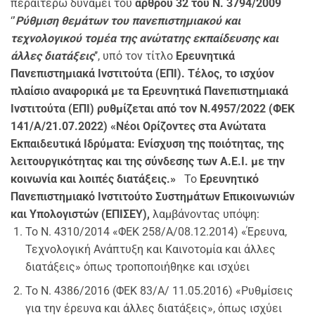
περαιτέρω δυνάμει του
άρθρου 32 του
N. 3794/2009
‘
’
Ρύθμιση θεμάτων του πανεπιστημιακού και
τεχνολογικού τομέα της ανώτατης εκπαίδευσης και
άλλες διατάξεις
’’, υπό τον τίτλο
Ερευνητικά
Πανεπιστημιακά Ινστιτούτα (ΕΠΙ).
Τέλος, το ισχύον
πλαίσιο αναφορικά με τα Ερευνητικά Πανεπιστημιακά
Ινστιτούτα (ΕΠΙ) ρυθμίζεται από τον Ν.4957/2022 (ΦΕΚ
141/Α/21.07.2022) «Νέοι Ορίζοντες στα Ανώτατα
Εκπαιδευτικά Ιδρύματα: Ενίσχυση της ποιότητας, της
λειτουργικότητας και της σύνδεσης των Α.Ε.Ι. με την
κοινωνία και λοιπές διατάξεις.»
Το
Ερευνητικό
Πανεπιστημιακό Ινστιτούτο Συστημάτων Επικοινωνιών
και Υπολογιστών (ΕΠΙΣΕΥ),
λαμβάνοντας υπόψη:
Το Ν. 4310/2014 «ΦΕΚ 258/Α/08.12.2014) «Έρευνα,
Τεχνολογική Ανάπτυξη και Καινοτομία και άλλες
διατάξεις» όπως τροποποιήθηκε και ισχύει
Το Ν. 4386/2016 (ΦΕΚ 83/Α/ 11.05.2016) «Ρυθμίσεις
για την έρευνα και άλλες διατάξεις», όπως ισχύει