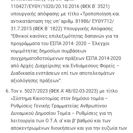
110427/EΥΘΥ/1020/20.10.2016 (ΦΕΚ Β΄ 3521)
υπουργικής απόφασης με τίτλο «Τροποποίηση και
αντικατάσταση της υπ’ αριθμ. 81986/ ΕΥΘΥ712/
31.7.2015 (ΦΕΚ Β΄ 1822) Υπουργικής Απόφασης
“Εθνικοί κανόνες επιλεξιμότητας δαπανών για τα
προγράμματα του ΕΣΠΑ 2014- 2020 – Έλεγχοι
νομιμότητας δημοσίων συμβάσεων
συγχρηματοδοτούμενων πράξεων ΕΣΠΑ 2014-2020
από Αρχές Διαχείρισης και Ενδιάμεσους Φορείς –
Διαδικασία ενστάσεων επί των αποτελεσμάτων
αξιολόγησης πράξεων”.
Τον ν. 5027/2023 (ΦΕΚ A’ 48/02-03-2023) με τίτλο
«Σύστημα Καινοτομίας στον δημόσιο τομέα –
Ρυθμίσεις Γενικής Γραμματείας Ανθρωπίνου
Δυναμικού Δημοσίου Τομέα – Ρυθμίσεις για τη
λειτουργία των Ο.Τ.Α. α’ και β’ βαθμού και των
αποκεντρωμένων διοικήσεων και για την ευζωία των