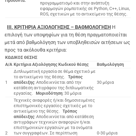
Προσόντα:
προγραμματισμό και στην ανάπτυξη
εφαρμογών ρομποτικής σε Python, C++, Linux,
ROS, σχετικών με το αντικείμενο της θέσης.
III
. ΚΡΙΤΗΡΙΑ ΑΞΙΟΛΟΓΗΣΗΣ – ΒΑΘΜΟΛΟΓΗΣΗ
Η
επιλογή των υποψηφίων για τη θέση πραγματοποιείται
μετά από βαθμολόγηση των υποβληθεισών αιτήσεων ως
προς τα ακόλουθα κριτήρια:
ΚΩΔΙΚΟΣ ΘΕΣΗΣ
Α/Α
Κριτήρια Αξιολόγησης Κωδικού θέσης
Βαθμολόγηση
Διπλωματική εργασία σε θέμα σχετικό με
το αντικείμενο της θέσης.
Τρόπος
1
απόδειξης
: Αποδεικνύεται από την
30 μόρια
κατάθεση αντιγράφου της διπλωματικής
εργασίας.
Μοριοδότηση
: 30 μόρια
Τεχνικές αναφορές ή/και δημοσιευμένες
επιστημονικές εργασίες σχετικές με το
αντικείμενο της θέσης.
Τρόπος
απόδειξης
: Αποδεικνύεται από κατάθεση
αντιγράφων τεχνικών αναφορών ή/και
επιστημονικών εργασιών με τα ονόματα
2
των συγγραφέων. Σε περίπτωση
0-30 μόρια