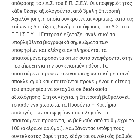
απόφασης του Δ.Σ. του Ε.Π.Ι.Σ.Ε.Υ. Οι υποψηφιότητες
κάθε θέσης αξιολογούνται από 3μελή Επιτροπή
Αξιολόγησης, η οποία συγκροτείται νομίμως, κατά τις
κείμενες διατάξεις, δυνάμει απόφασης του Δ.Σ. του
Ε.Π.Ι.Σ.Ε.Υ. H Επιτροπή εξετάζει αναλυτικά τα
υποβληθέντα βιογραφικά σημειώματα των
υποψηφίων και ελέγχει αν πληρούνται τα
απαιτούμενα προσόντα όπως αυτά αναφέρονται στην
Προκήρυξη για την συγκεκριμένη θέση. Τα
απαιτούμενα προσόντα είναι υποχρεωτικά με ποινή
αποκλεισμού και απαιτούνται προκειμένου η αίτηση
του υποψηφίου να ενταχθεί σε διαδικασία
αξιολόγησης. Στη συνέχεια, η Επιτροπή βαθμολογεί,
το κάθε ένα χωριστά, τα Προσόντα – Κριτήρια
επιλογής των υποψηφίων που πληρούν τα
απαιτούμενα προσόντα, με βαθμούς από το 0 μέχρι το
100 (ακέραιοι αριθμοί). Λαμβάνοντας υπόψη τους
συντελεστές βαρύτητας, εξάγεται συνολικός βαθμός