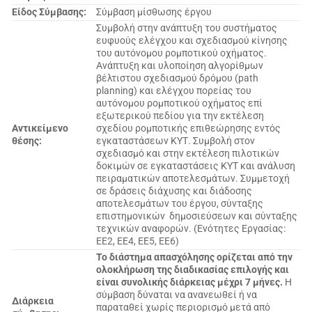
Είδος Σύμβασης:
Σύμβαση μίσθωσης έργου
Συμβολή στην ανάπτυξη του συστήματος
ευφυούς ελέγχου και σχεδιασμού κίνησης
του αυτόνομου ρομποτικού οχήματος.
Ανάπτυξη και υλοποίηση αλγορίθμων
βέλτιστου σχεδιασμού δρόμου (path
planning) και ελέγχου πορείας του
αυτόνομου ρομποτικού οχήματος επί
εξωτερικού πεδίου για την εκτέλεση
Αντικείμενο
σχεδίου ρομποτικής επιθεώρησης εντός
θέσης:
εγκαταστάσεων ΚΥΤ. Συμβολή στον
σχεδιασμό και στην εκτέλεση πιλοτικών
δοκιμών σε εγκαταστά­σεις ΚΥΤ και ανάλυση
πειραματικών αποτελεσμάτων. Συμμετοχή
σε δράσεις διάχυσης και διάδοσης
αποτελεσμάτων του έργου, σύνταξης
επιστημονικών δημοσιεύσεων και σύνταξης
τεχνικών αναφορών. (Ενότητες Εργασίας:
ΕΕ2, ΕΕ4, ΕΕ5, ΕΕ6)
Το διάστημα απασχόλησης ορίζεται από την
ολοκλήρωση της διαδικασίας επιλογής και
είναι συνολικής διάρκειας μέχρι 7 μήνες.
Η
σύμβαση δύναται να ανανεωθεί ή να
Διάρκεια
παραταθεί χωρίς περιορισμό μετά από