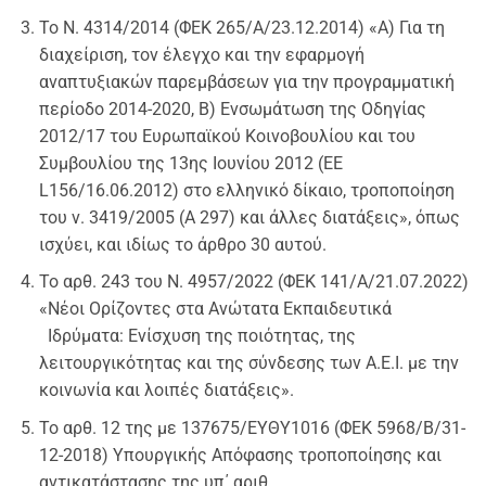
Το Ν. 4314/2014 (ΦΕΚ 265/Α/23.12.2014) «Α) Για τη
διαχείριση, τον έλεγχο και την εφαρμογή
αναπτυξιακών παρεμβάσεων για την προγραμματική
περίοδο 2014-2020, Β) Ενσωμάτωση της Οδηγίας
2012/17 του Ευρωπαϊκού Κοινοβουλίου και του
Συμβουλίου της 13ης Ιουνίου 2012 (ΕΕ
L156/16.06.2012) στο ελληνικό δίκαιο, τροποποίηση
του ν. 3419/2005 (Α 297) και άλλες διατάξεις», όπως
ισχύει, και ιδίως το άρθρο 30 αυτού.
Το αρθ. 243 του Ν. 4957/2022 (ΦΕΚ 141/Α/21.07.2022)
«Νέοι Ορίζοντες στα Ανώτατα Εκπαιδευτικά
Ιδρύματα: Ενίσχυση της ποιότητας, της
λειτουργικότητας και της σύνδεσης των Α.Ε.Ι. με την
κοινωνία και λοιπές διατάξεις».
Το αρθ. 12 της με 137675/EΥΘΥ1016 (ΦΕΚ 5968/Β/31-
12-2018) Υπουργικής Απόφασης τροποποίησης και
αντικατάστασης της υπ΄ αριθ.