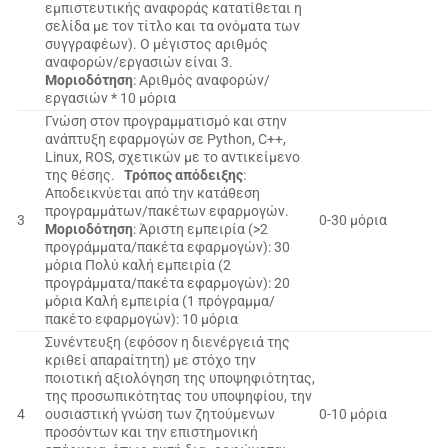
εμπιστευτικής αναφοράς κατατίθεται η
σελίδα με τον τίτλο και τα ονόματα των
συγγραφέων). Ο μέγιστος αριθμός
αναφορών/εργασιών είναι 3.
Μοριοδότηση
: Αριθμός αναφορών/
εργασιών * 10 μόρια
Γνώση στον προγραμματισμό και στην
ανάπτυξη εφαρμογών σε Python, C++,
Linux, ROS, σχετικών με το αντικείμενο
της θέσης.
Τρόπος απόδειξης
:
Αποδεικνύεται από την κατάθεση
προγραμμάτων/πακέτων εφαρμογών.
3
0-30 μόρια
Μοριοδότηση
: Άριστη εμπειρία (>2
προγράμματα/πακέτα εφαρμογών): 30
μόρια Πολύ καλή εμπειρία (2
προγράμματα/πακέτα εφαρμογών): 20
μόρια Καλή εμπειρία (1 πρόγραμμα/
πακέτο εφαρμογών): 10 μόρια
Συνέντευξη (εφόσον η διενέργειά της
κριθεί απαραίτητη) με στόχο την
ποιοτική αξιολόγηση της υποψηφιότητας,
της προσωπικότητας του υποψηφίου, την
4
ουσιαστική γνώση των ζητούμενων
0-10 μόρια
προσόντων και την επιστημονική