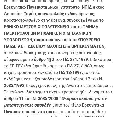
νομοθετικού πλαισίου ίδρυσης και λειτουργίας του,
Ερευνητικό Πανεπιστημιακό Ινστιτούτο, ΝΠΙΔ εκτός
Δημοσίου Τομέα, κοινωφελούς ενδιαφέροντος,
προσανατολισμένο στην έρευνα,
συνδεδεμένο με το
ΕΘΝΙΚΟ ΜΕΤΣΟΒΙΟ ΠΟΛΥΤΕΧΝΕΙΟ και το ΤΜΗΜΑ
ΗΛΕΚΤΡΟΛΟΓΩΝ ΜΗΧΑΝΙΚΩΝ & ΜΗΧΑΝΙΚΩΝ
ΥΠΟΛΟΓΙΣΤΩΝ,
εποπτευόμενο από το ΥΠΟΥΡΓΕΙΟ
ΠΑΙΔΕΙΑΣ – ΔΙΑ ΒΙΟΥ ΜΑΘΗΣΗΣ & ΘΡΗΣΚΕΥΜΑΤΩΝ,
απολαύον διοικητικής και οικονομικής αυτονομίας,
σύμφωνα με το
άρθρο 1§2
του
ΠΔ 271/1989
. Ειδικότερα,
το ΕΠΙΣΕΥ ιδρύθηκε δυνάμει του
ΠΔ 271/1989
, όπως
ισχύει τροποποιηθέν από το
ΠΔ 13/1998,
το οποίο
εκδόθηκε κατ’ εξουσιοδότηση του άρθρου 17 του
Ν.
2083/1992
, Εκσυγχρονισμός της Ανώτατης Εκπαίδευσης.
Τα εν λόγω διατάγματα έχουν τροποποιηθεί δυνάμει του
άρθρου 11 του Ν. 3685/2008
‘’
Θεσμικό πλαίσιο για τις
μεταπτυχιακές σπουδές’’,
υπό τον τίτλο
Ερευνητικά
Πανεπιστημιακά Ινστιτούτα,
το οποίο τροποποιήθηκε