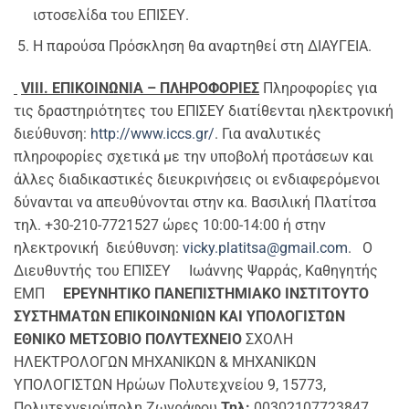
ιστοσελίδα του ΕΠΙΣΕΥ.
Η παρούσα Πρόσκληση θα αναρτηθεί στη ΔΙΑΥΓΕΙΑ.
VIII
.
ΕΠΙΚΟΙΝΩΝΙΑ – ΠΛΗΡΟΦΟΡΙΕΣ
Πληροφορίες για
τις δραστηριότητες του ΕΠΙΣΕΥ διατίθενται ηλεκτρονική
διεύθυνση:
http://www.iccs.gr/
. Για αναλυτικές
πληροφορίες σχετικά με την υποβολή προτάσεων και
άλλες διαδικαστικές διευκρινήσεις οι ενδιαφερόμενοι
δύνανται να απευθύνονται στην κα. Βασιλική Πλατίτσα
τηλ. +30-210-7721527 ώρες 10:00-14:00 ή στην
ηλεκτρονική διεύθυνση:
vicky.platitsa@gmail.com
. Ο
Διευθυντής του ΕΠΙΣΕΥ Ιωάννης Ψαρράς, Καθηγητής
ΕΜΠ
ΕΡΕΥΝΗΤΙΚΟ ΠΑΝΕΠΙΣΤΗΜΙΑΚΟ ΙΝΣΤΙΤΟΥΤΟ
ΣΥΣΤΗΜΑΤΩΝ ΕΠΙΚΟΙΝΩΝΙΩΝ ΚΑΙ ΥΠΟΛΟΓΙΣΤΩΝ
ΕΘΝΙΚΟ ΜΕΤΣΟΒΙΟ ΠΟΛΥΤΕΧΝΕΙΟ
ΣΧΟΛΗ
ΗΛΕΚΤΡΟΛΟΓΩΝ ΜΗΧΑΝΙΚΩΝ & ΜΗΧΑΝΙΚΩΝ
ΥΠΟΛΟΓΙΣΤΩΝ Ηρώων Πολυτεχνείου 9, 15773,
Πολυτεχνειούπολη Ζωγράφου
Τηλ:
00302107723847