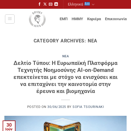
Μετάβαση
Ελληνικά
στο
περιεχόμενο
ΕΜΠ
ΗΜΜΥ
Καριέρα
Επικοινωνία
CATEGORY ARCHIVES:
ΝΈΑ
ΝΈΑ
Δελτίο Τύπου: Η Ευρωπαϊκή Πλατφόρμα
Τεχνητής Νοημοσύνης AI-on-Demand
επεκτείνεται με στόχο να ενισχύσει και
να επιταχύνει την καινοτομία στην
έρευνα και βιομηχανία
POSTED ON
30/06/2025
BY
SOFIA TSOURINAKI
30
Ιούν