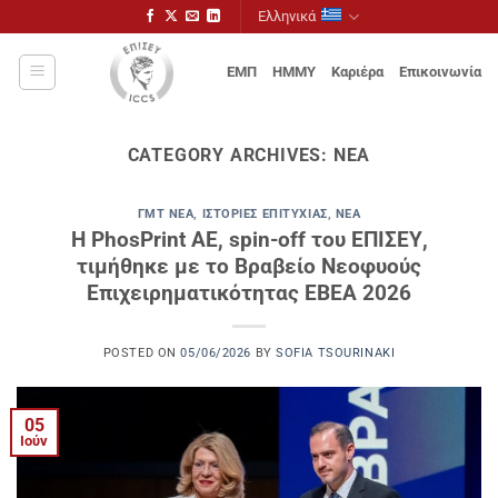
Μετάβαση
Ελληνικά
στο
περιεχόμενο
ΕΜΠ
ΗΜΜΥ
Καριέρα
Επικοινωνία
CATEGORY ARCHIVES:
ΝΈΑ
ΓΜΤ ΝΈΑ
,
ΙΣΤΟΡΊΕΣ ΕΠΙΤΥΧΊΑΣ
,
ΝΈΑ
Η PhosPrint ΑΕ, spin-off του ΕΠΙΣΕΥ,
τιμήθηκε με το Βραβείο Νεοφυούς
Επιχειρηματικότητας ΕΒΕΑ 2026
POSTED ON
05/06/2026
BY
SOFIA TSOURINAKI
05
Ιούν