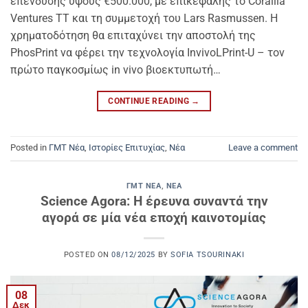
επένδυσης ύψους €500.000, με επικεφαλής το Corallia
Ventures TT και τη συμμετοχή του Lars Rasmussen. Η
χρηματοδότηση θα επιταχύνει την αποστολή της
PhosPrint να φέρει την τεχνολογία InvivoLPrint-U – τον
πρώτο παγκοσμίως in vivo βιοεκτυπωτή…
CONTINUE READING
→
Posted in
ΓΜΤ Νέα
,
Ιστορίες Επιτυχίας
,
Νέα
Leave a comment
ΓΜΤ ΝΈΑ
,
ΝΈΑ
Science Agora: Η έρευνα συναντά την
αγορά σε μία νέα εποχή καινοτομίας
POSTED ON
08/12/2025
BY
SOFIA TSOURINAKI
08
Δεκ