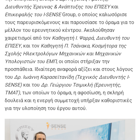
Διευθυντής Έρευνας & Ανάπτυξης του ΕΠΙΣΕΥ
και
Επικεφαλής του I-SENSE
Group, ο οποίος καλωσόρισε
τους παρευρισκόμενους και παρουσίασε το όραμα για το
μέλλον του ερευνητικού κέντρου. Ακολούθησαν
χαιρετισμοί από τον
Καθηγητή Ι. Ψαρρά, Διευθυντή του
ΕΠΙΣΕΥ
, και τον
Καθηγητή Π. Τσάνακα, Κοσμήτορα της
Σχολής Ηλεκτρολόγων Μηχανικών και Μηχανικών
Υπολογιστών του ΕΜΠ
, οι οποίοι στήριξαν την
προσπάθεια. Ιδιαίτερη αναφορά αξίζει και στους λόγους
του
Δρ. Ιωάννη Καρασεϊτανίδη (Τεχνικός Διευθυντής I-
SENSE)
και του
Δρ. Γεώργιου Τσιμικλή (Ερευνητής,
TMAT)
, των οποίων το όραμα, η αφοσίωση, η σκληρή
δουλειά και η ενεργή συμμετοχή υπήρξαν καθοριστικές
για την υλοποίηση του έργου αυτού.