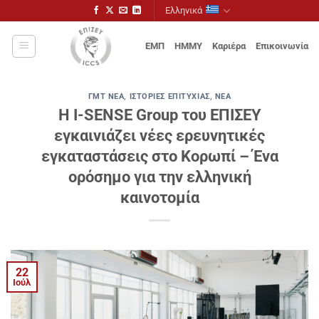
Μετάβαση
Ελληνικά
στο
περιεχόμενο
ΕΜΠ
ΗΜΜΥ
Καριέρα
Επικοινωνία
ΓΜΤ ΝΈΑ
,
ΙΣΤΟΡΊΕΣ ΕΠΙΤΥΧΊΑΣ
,
ΝΈΑ
Η I-SENSE Group του ΕΠΙΣΕΥ
εγκαινιάζει νέες ερευνητικές
εγκαταστάσεις στο Κορωπί – Ένα
ορόσημο για την ελληνική
καινοτομία
22
Ιούλ