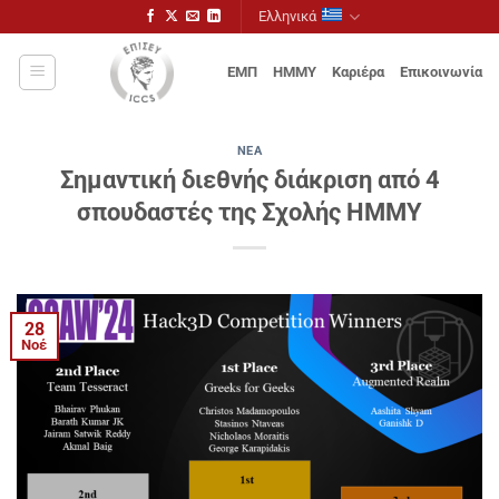
Μετάβαση
Ελληνικά
στο
περιεχόμενο
ΕΜΠ
ΗΜΜΥ
Καριέρα
Επικοινωνία
ΝΈΑ
Σημαντική διεθνής διάκριση από 4
σπουδαστές της Σχολής ΗΜΜΥ
28
Νοέ