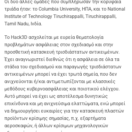
Οι δύο άλλες ομάδες που συμπλήρωσαν την κορυφαία
τριάδα ήταν: το Columbia University, ΗΠΑ, και το National
Institute of Technology Tiruchirappalli, Tiruchirappalli,
Tamil Nadu, Ινδία.
Το Hack3D ασχολείται με ευρεία θεματολογία
προβλημάτων ασφάλειας στον σχεδιασμό και στην
προσθετική κατασκευή τρισδιάστατων αντικειμένων.
Έχει αναγνωριστεί διεθνώς ότι η ασφάλεια σε όλα τα
στάδια του σχεδιασμού και παραγωγής τρισδιάστατων
αντικειμένων μπορεί να έχει τρωτά σημεία, που δεν
ανιχνεύονται ή/και αντιμετωπίζονται με κλασσικές
μεθόδους κυβερνοασφάλειας και ποιοτικού ελέγχου.
Αυτό μπορεί να έχει ως αποτέλεσμα δυνητικώς
επικίνδυνα και μη ανιχνεύσιμα ελαττώματα, ενώ μπορεί
να δημιουργήσει ευκαιρίες για την κατασκευή πλαστών
προϊόντων κρίσιμης σημασίας, π.χ. εξαρτήματα
αεροσκαφών, ή άλλων κρίσιμων μηχανολογικών