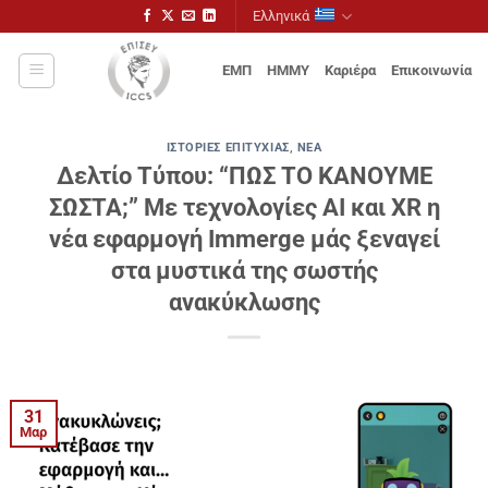
Μετάβαση
Ελληνικά
στο
περιεχόμενο
ΕΜΠ
ΗΜΜΥ
Καριέρα
Επικοινωνία
ΙΣΤΟΡΊΕΣ ΕΠΙΤΥΧΊΑΣ
,
ΝΈΑ
Δελτίο Τύπου: “ΠΩΣ ΤΟ ΚΑΝΟΥΜΕ
ΣΩΣΤΑ;” Με τεχνολογίες ΑΙ και XR η
νέα εφαρμογή Immerge μάς ξεναγεί
στα μυστικά της σωστής
ανακύκλωσης
31
Μαρ