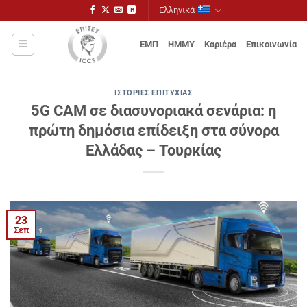
Μετάβαση
Ελληνικά
στο
περιεχόμενο
ΕΜΠ
ΗΜΜΥ
Καριέρα
Επικοινωνία
ΙΣΤΟΡΊΕΣ ΕΠΙΤΥΧΊΑΣ
5G CAM σε διασυνοριακά σενάρια: η
πρώτη δημόσια επίδειξη στα σύνορα
Ελλάδας – Τουρκίας
23
Σεπ