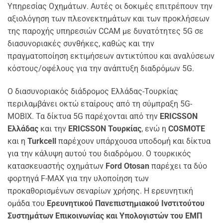
Υπηρεσίας Οχημάτων. Αυτές οι δοκιμές επιτρέπουν την
αξιολόγηση των πλεονεκτημάτων και των προκλήσεων
της παροχής υπηρεσιών CCAM με δυνατότητες 5G σε
διασυνοριακές συνθήκες, καθώς και την
πραγματοποίηση εκτιμήσεων αντικτύπου και αναλύσεων
κόστους/οφέλους για την ανάπτυξη διαδρόμων 5G.
Ο διασυνοριακός διάδρομος Ελλάδας-Τουρκίας
περιλαμβάνει οκτώ εταίρους από τη σύμπραξη 5G-
MOBIX. Τα δίκτυα 5G παρέχονται από την
ERICSSON
Ελλάδας
και την
ERICSSON Τουρκίας
, ενώ η
COSMOTE
και η
Turkcell
παρέχουν υπάρχουσα υποδομή και δίκτυα
για την κάλυψη αυτού του διαδρόμου. Ο τουρκικός
κατασκευαστής οχημάτων
Ford Otosan
παρέχει τα δύο
φορτηγά F-MAX για την υλοποίηση των
προκαθορισμένων σεναρίων χρήσης. Η ερευνητική
ομάδα του
Ερευνητικού Πανεπιστημιακού
Ινστιτούτου
Συστημάτων Επικοινωνίας και Υπολογιστών του ΕΜΠ