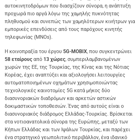
αυτοκινητοδρόμων που διασχίζουν σύνορα, η ανάπτυξη
προχωρά πιο αργά λόγω της χαμηλής πυκνότητας
πληθυσμού και συνεπώς των χαμηλότερων κινήτρων για
εμπορικές επενδύσεις από τους παρόχους κινητής
τηλεφωνίας (MNOs).
Η κοινοπραξία του έργου
5G-MOBIX
, που συγκεντρώνει
58 εταίρους
από
13 χώρες
, συμπεριλαμβανομένων
χωρών της ΕΕ, της Τουρκίας, της Κίνας και της Νότιας
Κορέας, έχει αναπτύξει και αξιολογήσει λειτουργίες
αυτοματοποιημένων οχημάτων χρησιμοποιώντας
τεχνολογικές καινοτομίες 5G κατά μήκος δύο
διασυνοριακών διαδρόμων και αρκετών αστικών
δοκιμαστικών τοποθεσιών. Ένας από αυτούς είναι ο
διασυνοριακός διάδρομος Ελλάδας-Τουρκίας. Βρίσκεται
στα νοτιοανατολικά σύνορα της Ευρώπης, μεταξύ των
Κήπων Ελλάδας και των Ιψάλων Τουρκίας, και παρέχει
ένα στρατηγικό γεωπολιτικό περιβάλλον, ένα ιδανικό