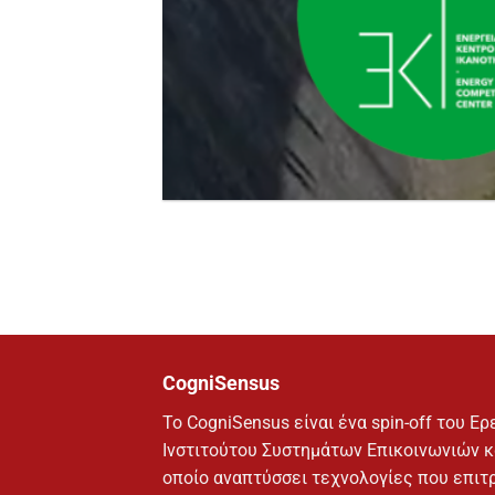
CogniSensus
Το CogniSensus είναι ένα spin-off του 
Ινστιτούτου Συστημάτων Επικοινωνιών κ
οποίο αναπτύσσει τεχνολογίες που επιτ