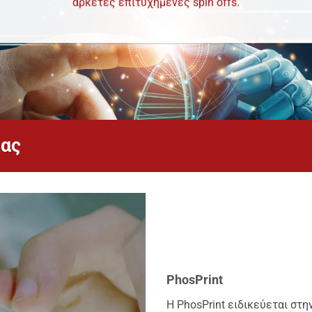
αρκετές επιτυχημένες spin offs.
μας
PhosPrint
Η PhosPrint ειδικεύεται στ