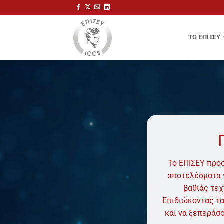
Μετάβαση
στο
περιεχόμενο
ΤΟ ΕΠΙΣΕΥ
Το ΕΠΙΣΕΥ προσ
αποτελέσματα ν
βαθιάς τεχ
Επιδιώκοντας τα
και να ξεπεράσο