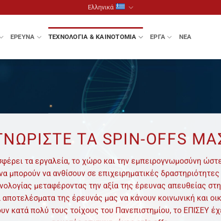
Ελληνικά
ΈΡΕΥΝΑ
ΤΕΧΝΟΛΟΓΊΑ & ΚΑΙΝΟΤΟΜΊΑ
ΈΡΓΑ
ΝΈΑ
ΓΝΩΡΊΣΤΕ ΤΑ SPIN-OFFS ΜΑ
φέρει τα εργαλεία, το χώρο και την εμπειρογνωμοσύνη ώστε
α μπορούν να ανθίσουν σε επιχειρηματικές δραστηριότητες κ
νολογίας μεταφέροντας την αξία της έρευνας απευθείας στη
 αποτελέσματα της έρευνάς μας να κάνουν κοινωνική και οι
υν κατά πολύ τους τοίχους του Πανεπιστημίου, το ΕΠΙΣΕΥ έ