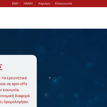
ΕΜΠ
ΗΜΜΥ
Καριέρα
Επικοινωνία
Σ
 τα ερευνητικά
αι σε spin-offs
ν κοινωνία.
κονομική διαφορά
χει δρομολογήσει