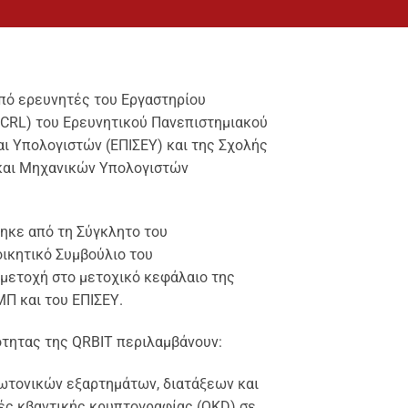
από ερευνητές του Εργαστηρίου
CRL) του Ερευνητικού Πανεπιστημιακού
αι Υπολογιστών (ΕΠΙΣΕΥ) και της Σχολής
αι Μηχανικών Υπολογιστών
ηκε από τη Σύγκλητο του
οικητικό Συμβούλιο του
μμετοχή στο μετοχικό κεφάλαιο της
Π και του ΕΠΙΣΕΥ.
ότητας της QRBIT περιλαμβάνουν:
ωτονικών εξαρτημάτων, διατάξεων και
ές κβαντικής κρυπτογραφίας (QKD) σε