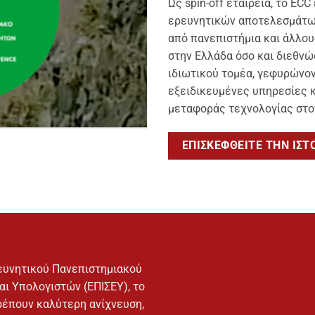
Ως spin-off εταιρεία, το EC
ερευνητικών αποτελεσμάτων
από πανεπιστήμια και άλλο
στην Ελλάδα όσο και διεθνώ
ιδιωτικού τομέα, γεφυρώνον
εξειδικευμένες υπηρεσίες 
μεταφοράς τεχνολογίας στον
ΕΠΙΣΚΕΦΘΕΊΤΕ ΤΗΝ ΙΣΤ
Ερευνητικού Πανεπιστημιακού
αι Υπολογιστών (ΕΠΙΣΕΥ), το
ρέπουν καλύτερη ανίχνευση,