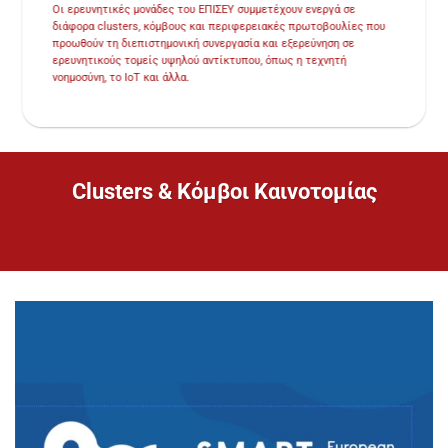
Οι ερευνητικές μονάδες του ΕΠΙΣΕΥ συμμετέχουν ενεργά σε
διάφορα clusters, κόμβους και περιφερειακές πρωτοβουλίες που
προωθούν τη διεπιστημονική συνεργασία και εξερεύνηση σε
ερευνητικούς τομείς υψηλού αντίκτυπου, όπως η τεχνητή
νοημοσύνη, το IoT και άλλα.
Clusters & Κόμβοι Καινοτομίας